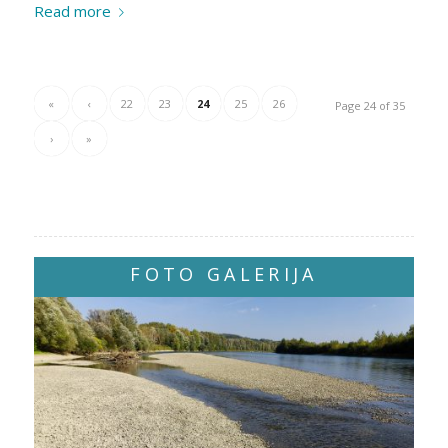
Read more
«
‹
22
23
24
25
26
Page 24 of 35
›
»
FOTO GALERIJA