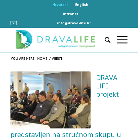
Hrvatski
English
Intranet
info@drava-life.hr
YOU ARE HERE:
HOME
/
VIJESTI
DRAVA
LIFE
projekt
predstavljen na stručnom skupu u