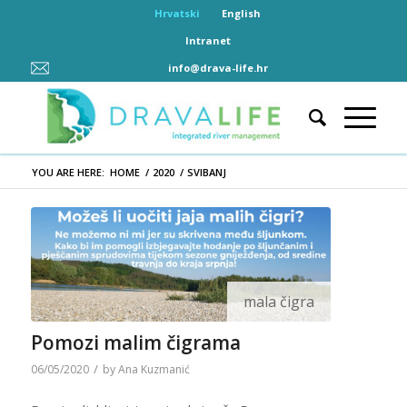
Hrvatski
English
Intranet
info@drava-life.hr
YOU ARE HERE:
HOME
/
2020
/
SVIBANJ
mala čigra
Pomozi malim čigrama
/
06/05/2020
by
Ana Kuzmanić