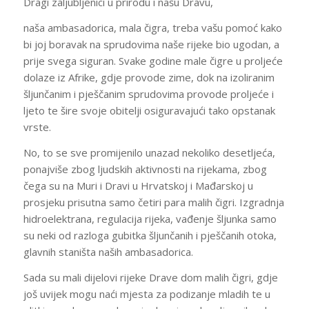
Dragi zaljubljenici u prirodu i našu Dravu,
naša ambasadorica, mala čigra, treba vašu pomoć kako
bi joj boravak na sprudovima naše rijeke bio ugodan, a
prije svega siguran. Svake godine male čigre u proljeće
dolaze iz Afrike, gdje provode zime, dok na izoliranim
šljunčanim i pješčanim sprudovima provode proljeće i
ljeto te šire svoje obitelji osiguravajući tako opstanak
vrste.
No, to se sve promijenilo unazad nekoliko desetljeća,
ponajviše zbog ljudskih aktivnosti na rijekama, zbog
čega su na Muri i Dravi u Hrvatskoj i Mađarskoj u
prosjeku prisutna samo četiri para malih čigri. Izgradnja
hidroelektrana, regulacija rijeka, vađenje šljunka samo
su neki od razloga gubitka šljunčanih i pješčanih otoka,
glavnih staništa naših ambasadorica.
Sada su mali dijelovi rijeke Drave dom malih čigri, gdje
još uvijek mogu naći mjesta za podizanje mladih te u