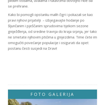
plitkim vodama, uvalama i rukavcima dovoljno ribe da
se prehrane.
Kako bi pomogli opstanku malih čigri i pokazali se kao
pravi njihovi prijatelji – izbjegavajte hodanje po
šljunčanim i pješčanim sprudovima tijekom sezone
gniježđenja, od sredine travnja do kraja srpnja, jer tako
ne smetate njihovim ptićima u gnijezdima. Time ćete im
omogućiti povećanje populacije i osigurati da opet
postanu česti susjedi na Dravi!
FOTO GALERIJA