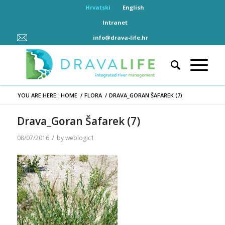
Hrvatski
English
Intranet
info@drava-life.hr
YOU ARE HERE:
HOME
/
FLORA
/
DRAVA_GORAN ŠAFAREK (7)
Drava_Goran Šafarek (7)
/
08/07/2016
by
weblogic1