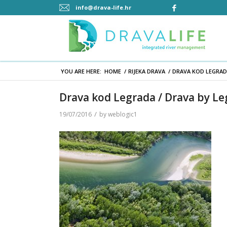
info@drava-life.hr
YOU ARE HERE:
HOME
/
RIJEKA DRAVA
/
DRAVA KOD LEGRAD
Drava kod Legrada / Drava by L
/
19/07/2016
by
weblogic1