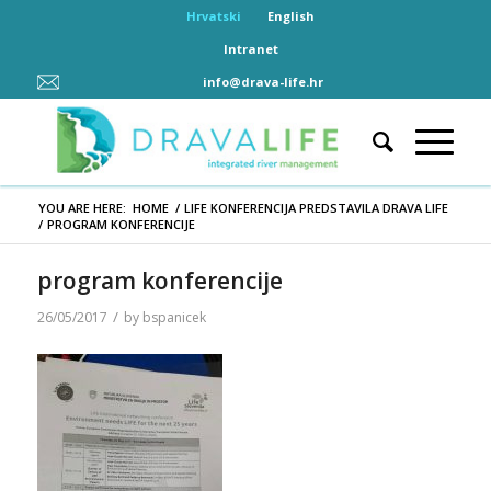
Hrvatski
English
Intranet
info@drava-life.hr
YOU ARE HERE:
HOME
/
LIFE KONFERENCIJA PREDSTAVILA DRAVA LIFE
/
PROGRAM KONFERENCIJE
program konferencije
/
26/05/2017
by
bspanicek