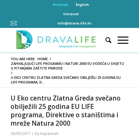
Hrvatski
English
Intranet
info@drava-life.hr
YOU ARE HERE:
HOME
/
ZAHVALJUJUĆI LIFE PROGRAMU I NATURI 2000 EU VODEĆA U SVIJETU
U PITANJIMA ZAŠTITE PRIRODE
/
U EKO CENTRU ZLATNA GREDA SVEČANO OBILJEŽILI 25 GODINA EU
LIFE PROGRAMA, D...
U Eko centru Zlatna Greda svečano
obilježili 25 godina EU LIFE
programa, Direktive o staništima i
mreže Natura 2000
/
28/05/2017
by
bspanicek