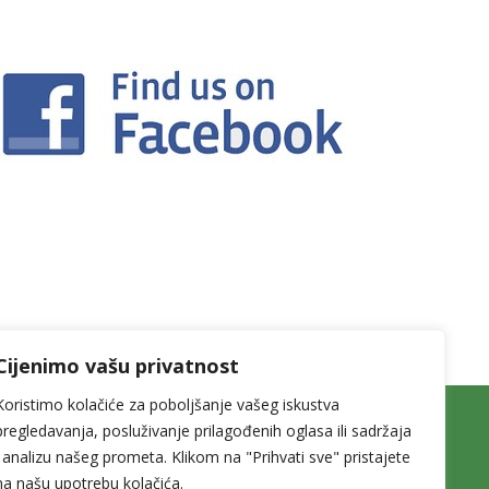
Cijenimo vašu privatnost
Koristimo kolačiće za poboljšanje vašeg iskustva
Izjava o privatnosti
pregledavanja, posluživanje prilagođenih oglasa ili sadržaja
i analizu našeg prometa. Klikom na "Prihvati sve" pristajete
na našu upotrebu kolačića.