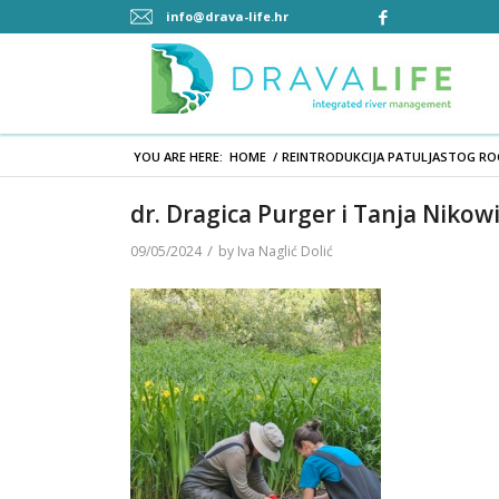
info@drava-life.hr
YOU ARE HERE:
HOME
/
REINTRODUKCIJA PATULJASTOG RO
dr. Dragica Purger i Tanja Nikowi
/
09/05/2024
by
Iva Naglić Dolić