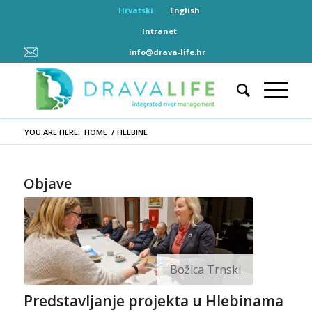
Hrvatski
English
Intranet
info@drava-life.hr
YOU ARE HERE:
HOME
/
HLEBINE
Objave
Božica Trnski
Predstavljanje projekta u Hlebinama