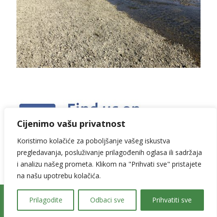
Cijenimo vašu privatnost
Koristimo kolačiće za poboljšanje vašeg iskustva
pregledavanja, posluživanje prilagođenih oglasa ili sadržaja
i analizu našeg prometa. Klikom na "Prihvati sve" pristajete
na našu upotrebu kolačića.
Copyright © 2026. All Rights Reserved by
WWF
Prilagodite
Odbaci sve
Prihvatiti sve
Izjava o privatnosti